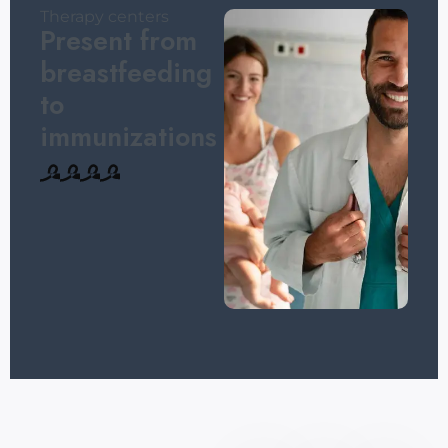
Therapy centers
Present from
breastfeeding
to
immunizations