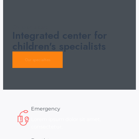
Children's care
Integrated center for
children's specialists
Our specialties
Emergency
Lorem ipsum dolor sit amet,
consectetur.