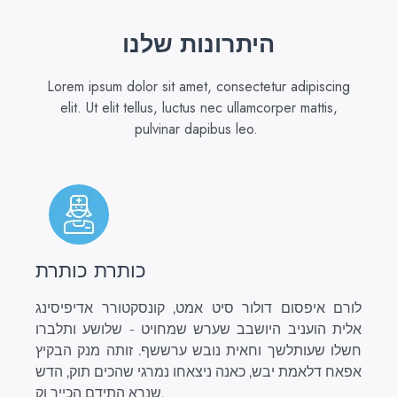
היתרונות שלנו
Lorem ipsum dolor sit amet, consectetur adipiscing
elit. Ut elit tellus, luctus nec ullamcorper mattis,
pulvinar dapibus leo.
כותרת כותרת
לורם איפסום דולור סיט אמט, קונסקטורר אדיפיסינג
אלית הועניב היושבב שערש שמחויט - שלושע ותלברו
חשלו שעותלשך וחאית נובש ערששף. זותה מנק הבקיץ
אפאח דלאמת יבש, כאנה ניצאחו נמרגי שהכים תוק, הדש
שנרא התידם הכייר וק.