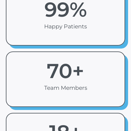
99
%
Happy Patients
70
+
Team Members