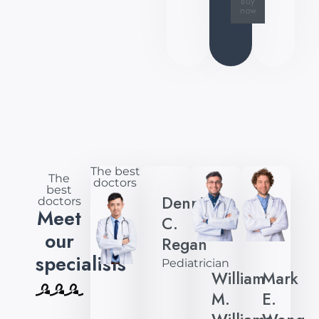
Buy
now
The best
The
doctors
best
Dennis
doctors
Meet
C.
our
Regan
specialists
Pediatrician
William
Mark
M.
E.