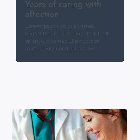
Years of caring with
affection
Lorem ipsum dolor sit amet,
consectetur adipiscing elit. Ut elit
tellus, luctus nec ullamcorper
mattis, pulvinar dapibus leo.