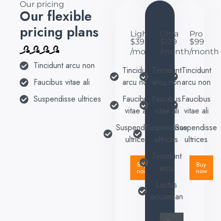
Our pricing
Our flexible
pricing plans
Light
Ultra
Pro
$39
$129
$99
/month
/month
/month
Tincidunt arcu non
Tincidunt
Tincidunt
Tincidunt
Faucibus vitae ali
arcu non
arcu non
arcu non
Suspendisse ultrices
Faucibus
Faucibus
Faucibus
vitae ali
vitae ali
vitae ali
Suspendisse
Suspendisse
Suspendisse
ultrices
ultrices
ultrices
Tincidunt
Buy
Buy
arcu
now
now
Luctus
accumsan