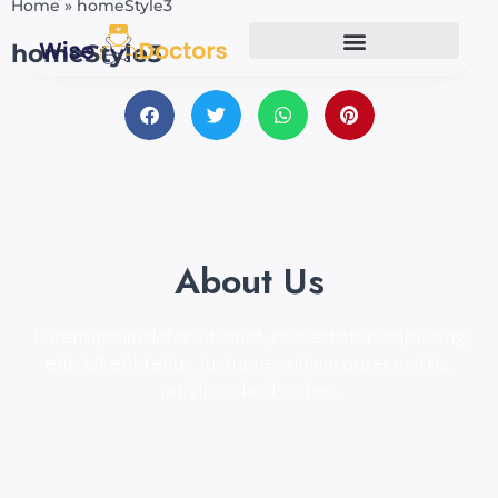
Home
»
homeStyle3
homeStyle3
About Us
Lorem ipsum dolor sit amet, consectetur adipiscing
elit. Ut elit tellus, luctus nec ullamcorper mattis,
pulvinar dapibus leo.